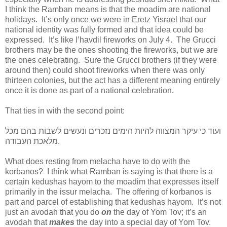
I think the Ramban means is that the moadim are national
holidays.
It’s only once we were in Eretz Yisrael that our
national identity was fully formed and that idea could be
expressed.
It’s like l’havdil fireworks on July 4.
The Grucci
brothers may be the ones shooting the fireworks, but we are
the ones celebrating.
Sure the Grucci brothers (if they were
around then) could shoot fireworks when there was only
thirteen colonies, but the act has a different meaning entirely
once it is done as part of a national celebration.
That ties in with the second point:
ועוד כי עיקר המצווה להיות הימים נזכרים ונעשים לשבות בהם מכל
מלאכת העבודה.
What does resting from melacha have to do with the
korbanos?
I think what Ramban is saying is that there is a
certain kedushas hayom to the moadim that expresses itself
primarily in the issur melacha.
The offering of korbanos is
part and parcel of establishing that kedushas hayom.
It’s not
just an avodah that you do
on
the day of Yom Tov; it’s an
avodah that
makes
the day into a special day of Yom Tov.