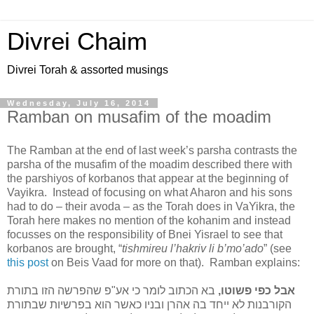
Divrei Chaim
Divrei Torah & assorted musings
Wednesday, July 16, 2014
Ramban on musafim of the moadim
The Ramban at the end of last week’s parsha contrasts the
parsha of the musafim of the moadim described there with
the parshiyos of korbanos that appear at the beginning of
Vayikra.
Instead of focusing on what Aharon and his sons
had to do – their avoda – as the Torah does in VaYikra, the
Torah here makes no mention of the kohanim and instead
focusses on the responsibility of Bnei Yisrael to see that
korbanos are brought, “
tishmireu l’hakriv li b’mo’ado
” (see
this post
on Beis Vaad for more on that).
Ramban explains:
אבל כפי פשוטו,
בא הכתוב לומר כי אע"פ שהפרשה הזו בתורת
הקורבנות לא ייחד בה אהרן ובניו כאשר הוא בפרשיות שבתורת