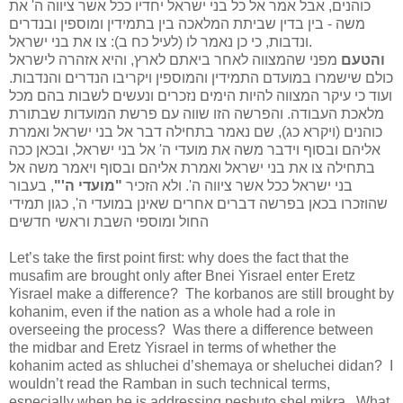
כוהנים, אבל אמר אל כל בני ישראל יחדיו ככל אשר ציווה ה' את
משה - בין בדין שביתת המלאכה בין בתמידין ומוספין ובנדרים
ונדבות, כי כן נאמר לו (לעיל כח ב): צו את בני ישראל.
והטעם
מפני שהמצווה לאחר ביאתם לארץ, והיא אזהרה לישראל
כולם שישמרו במועדם התמידין והמוספין ויקריבו הנדרים והנדבות.
ועוד כי עיקר המצווה להיות הימים נזכרים ונעשים לשבות בהם מכל
מלאכת העבודה. והפרשה הזו שווה עם פרשת המועדות שבתורת
כוהנים (ויקרא כג), שם נאמר בתחילה דבר אל בני ישראל ואמרת
אליהם ובסוף וידבר משה את מועדי ה' אל בני ישראל, ובכאן ככה
בתחילה צו את בני ישראל ואמרת אליהם ובסוף ויאמר משה אל
בני ישראל ככל אשר ציווה ה'. ולא הזכיר
"מועדי ה'"
, בעבור
שהוזכרו בכאן בפרשה דברים אחרים שאינן במועדי ה', כגון תמידי
החול ומוספי השבת וראשי חדשים
Let’s take the first point first: why does the fact that the
musafim are brought only after Bnei Yisrael enter Eretz
Yisrael make a difference?
The korbanos are still brought by
kohanim, even if the nation as a whole had a role in
overseeing the process?
Was there a difference between
the midbar and Eretz Yisrael in terms of whether the
kohanim acted as shluchei d’shemaya or sheluchei didan?
I
wouldn’t read the Ramban in such technical terms,
especially when he is addressing peshuto shel mikra.
What